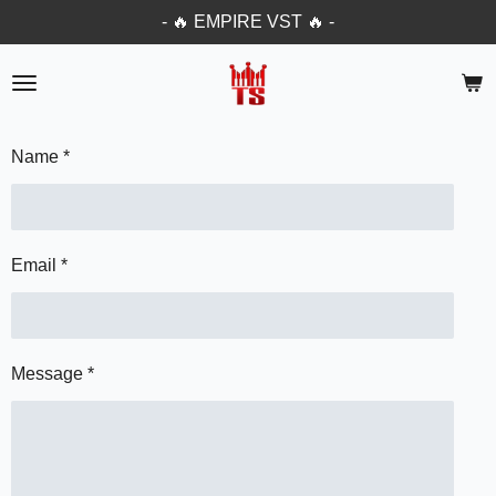
- 🔥 EMPIRE VST 🔥 -
Passer
au
contenu
principal
Name *
Email *
Message *